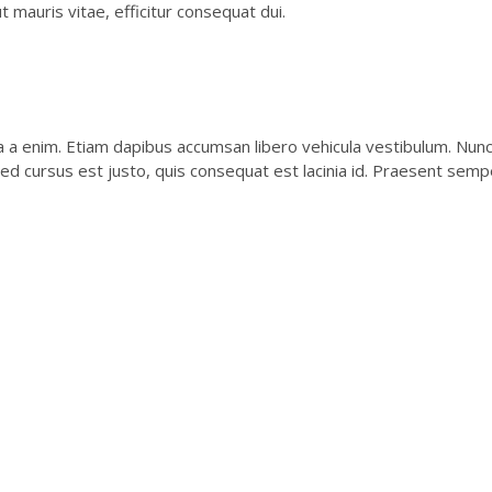
t mauris vitae, efficitur consequat dui.
la a enim. Etiam dapibus accumsan libero vehicula vestibulum. Nunc 
ed cursus est justo, quis consequat est lacinia id. Praesent semper 
Síguenos en redes
P
Síguenos en redes para estar informado
P
de todas nuestras novedades
t