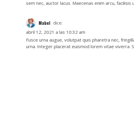
sem nec, auctor lacus. Maecenas enim arcu, facilisis u
Mabel
dice:
abril 12, 2021 a las 10:32 am
Fusce urna augue, volutpat quis pharetra nec, fringil
urna. Integer placerat euismod lorem vitae viverra. S
Contacta para más información
Siempre estamos a tu disposición para
responder cualquier duda. Llámanos y