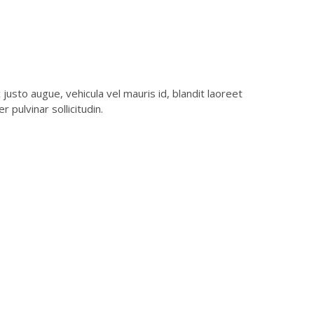
justo augue, vehicula vel mauris id, blandit laoreet
pulvinar sollicitudin.
resupuesto
ide tu presupuesto personalizado por
eléfono o en alpunto2024@gmail.com