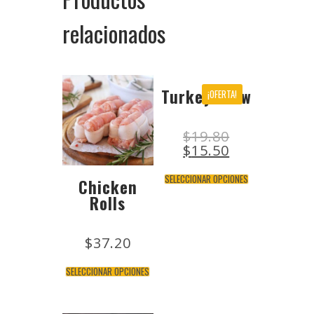
relacionados
Turkey Stew
¡OFERTA!
$
19.80
$
15.50
SELECCIONAR OPCIONES
Chicken
Rolls
$
37.20
SELECCIONAR OPCIONES